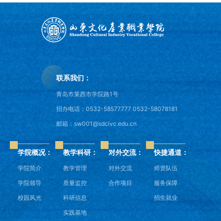
联系我们：
青岛市莱西市学院路1号
招办电话：0532-58577777 0532-58078181
邮箱：sw001@sdcivc.edu.cn
学院概况：
教学科研：
对外交流：
快捷通道：
学院简介
教学管理
对外交流
师资队伍
学院领导
质量监控
合作项目
服务保障
校园风光
科研信息
招生就业
实践基地