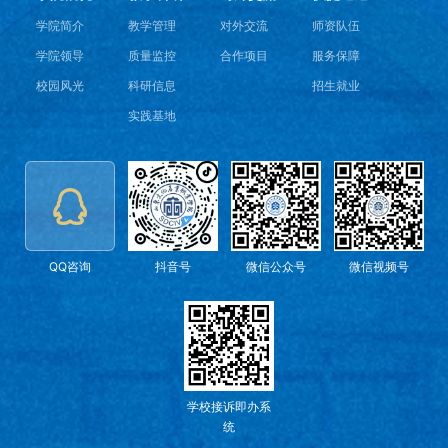
学院简介
教学管理
对外交流
师资队伍
学院领导
质量监控
合作项目
服务保障
校园风光
科研信息
招生就业
实践基地
QQ咨询
抖音号
微信公众号
微信视频号
学校接诉即办系
统