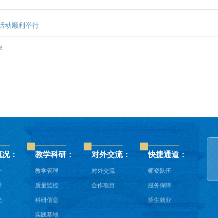
活动顺利举行
束
概况：
教学科研：
对外交流：
快捷通道：
介
教学管理
对外交流
师资队伍
导
质量监控
合作项目
服务保障
光
科研信息
招生就业
实践基地