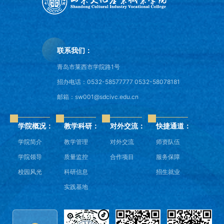
联系我们：
青岛市莱西市学院路1号
招办电话：0532-58577777 0532-58078181
邮箱：sw001@sdcivc.edu.cn
学院概况：
教学科研：
对外交流：
快捷通道：
学院简介
教学管理
对外交流
师资队伍
学院领导
质量监控
合作项目
服务保障
校园风光
科研信息
招生就业
实践基地