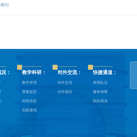
功举行
概况：
教学科研：
对外交流：
快捷通道：
介
教学管理
对外交流
师资队伍
导
质量监控
合作项目
服务保障
光
科研信息
招生就业
实践基地