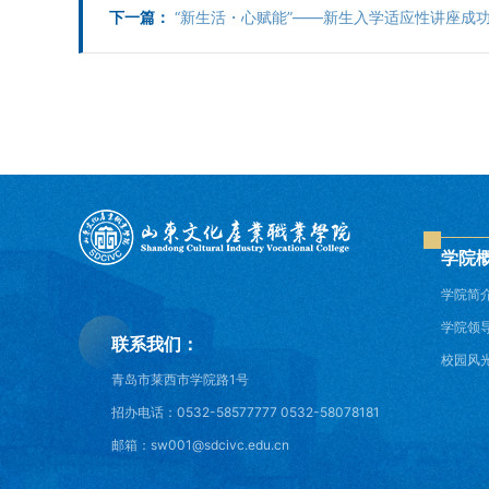
下一篇：
“新生活・心赋能”——新生入学适应性讲座成
学院
学院简
学院领
联系我们：
校园风
青岛市莱西市学院路1号
招办电话：0532-58577777 0532-58078181
邮箱：sw001@sdcivc.edu.cn